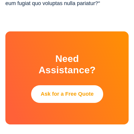
eum fugiat quo voluptas nulla pariatur?"
Need
Assistance?
Ask for a Free Quote