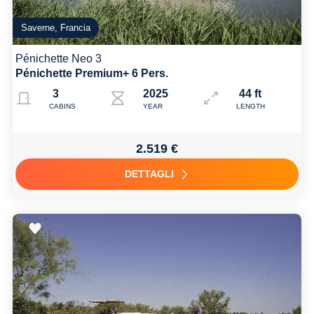
Saverne, Francia
Pénichette Neo 3
Pénichette Premium+ 6 Pers.
3
2025
44 ft
CABINS
YEAR
LENGTH
2.519 €
DETTAGLI