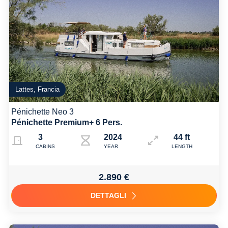
Lattes, Francia
Pénichette Neo 3
Pénichette Premium+ 6 Pers.
3
2024
44 ft
CABINS
YEAR
LENGTH
2.890 €
DETTAGLI