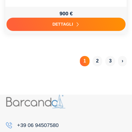
900 €
DETTAGLI
1
2
3
›
+39 06 94507580