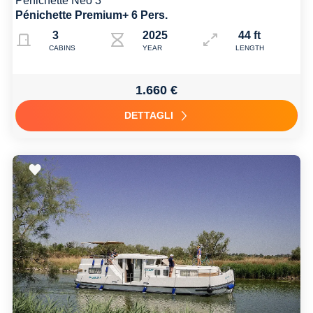
Pénichette Neo 3
Pénichette Premium+ 6 Pers.
3
2025
44 ft
CABINS
YEAR
LENGTH
1.660 €
DETTAGLI