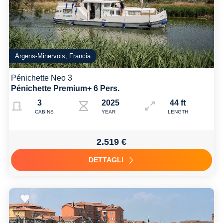
Argens-Minervois, Francia
Pénichette Neo 3
Pénichette Premium+ 6 Pers.
3
2025
44 ft
CABINS
YEAR
LENGTH
2.519 €
DETTAGLI