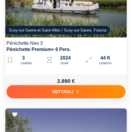
Scey-sur-Saone-et-Saint-Albin / Scey-sur-Saone, Francia
Pénichette Neo 3
Pénichette Premium+ 6 Pers.
3
2024
44 ft
CABINS
YEAR
LENGTH
2.890 €
DETTAGLI