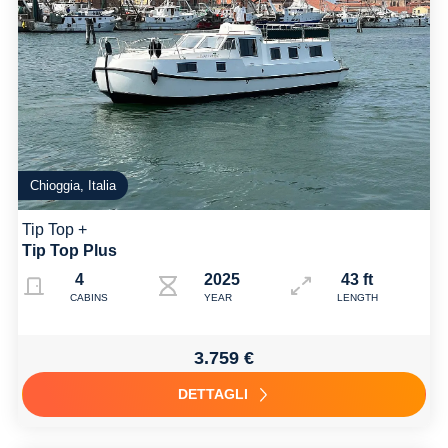
Chioggia, Italia
Tip Top +
Tip Top Plus
4
2025
43 ft
CABINS
YEAR
LENGTH
3.759 €
DETTAGLI