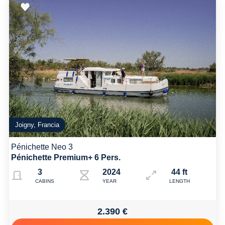
Joigny, Francia
Pénichette Neo 3
Pénichette Premium+ 6 Pers.
3
2024
44 ft
CABINS
YEAR
LENGTH
2.390 €