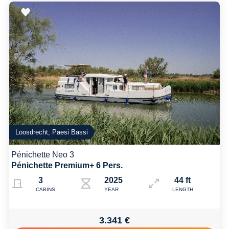
Loosdrecht, Paesi Bassi
Pénichette Neo 3
Pénichette Premium+ 6 Pers.
3
2025
44 ft
CABINS
YEAR
LENGTH
3.341 €