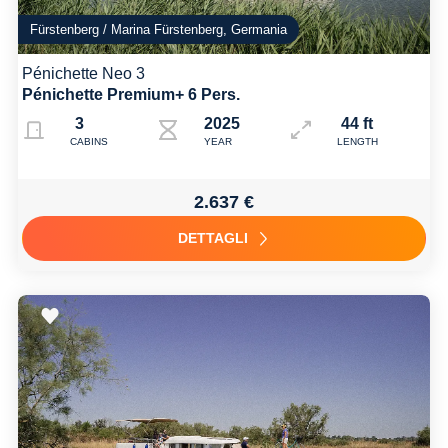
Fürstenberg / Marina Fürstenberg, Germania
Pénichette Neo 3
Pénichette Premium+ 6 Pers.
3
2025
44 ft
CABINS
YEAR
LENGTH
2.637 €
DETTAGLI