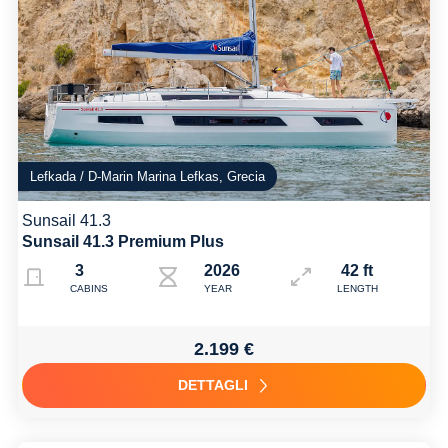
Lefkada / D-Marin Marina Lefkas, Grecia
Sunsail 41.3
Sunsail 41.3 Premium Plus
3
2026
42 ft
CABINS
YEAR
LENGTH
2.199 €
DETTAGLI