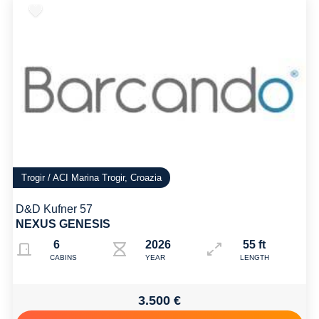
Trogir / ACI Marina Trogir, Croazia
D&D Kufner 57
NEXUS GENESIS
6
2026
55 ft
CABINS
YEAR
LENGTH
3.500 €