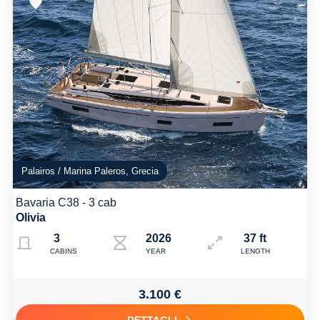
Palairos / Marina Paleros, Grecia
Bavaria C38 - 3 cab
Olivia
3
2026
37 ft
CABINS
YEAR
LENGTH
3.100 €
DETTAGLI