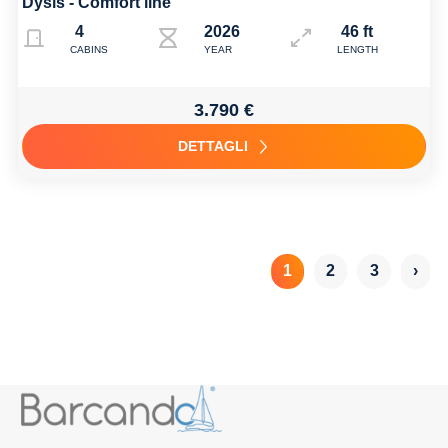
Dysis - Comfort line
4
2026
46 ft
CABINS
YEAR
LENGTH
3.790 €
DETTAGLI
1
2
3
›