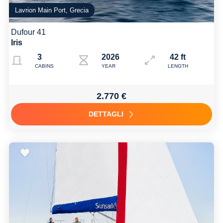
Lavrion Main Port, Grecia
Dufour 41
Iris
3
2026
42 ft
CABINS
YEAR
LENGTH
2.770 €
DETTAGLI