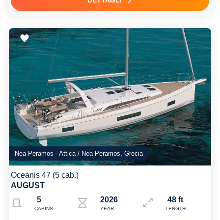
Nea Peramos - Attica / Nea Peramos, Grecia
Oceanis 47 (5 cab.)
AUGUST
5
2026
48 ft
CABINS
YEAR
LENGTH