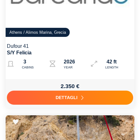
Athens / Alimos Marina, Grecia
Dufour 41
S/Y Felicia
3
2026
42 ft
CABINS
YEAR
LENGTH
2.350 €
DETTAGLI