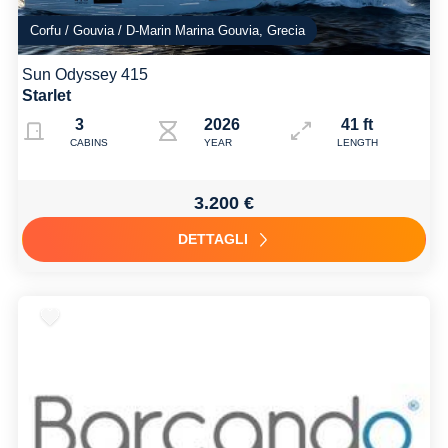
Corfu / Gouvia / D-Marin Marina Gouvia, Grecia
Sun Odyssey 415
Starlet
3
2026
41 ft
CABINS
YEAR
LENGTH
3.200 €
DETTAGLI