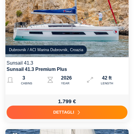
Dubrovnik / ACI Marina Dubrovnik, Croazia
Sunsail 41.3
Sunsail 41.3 Premium Plus
3
2026
42 ft
CABINS
YEAR
LENGTH
1.799 €
DETTAGLI