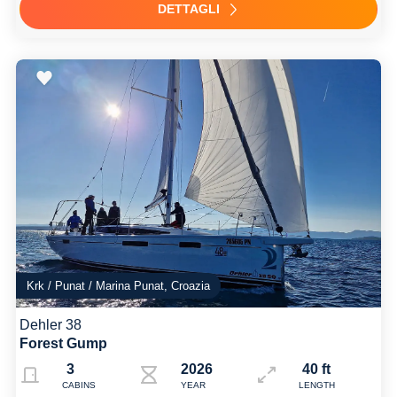
DETTAGLI
Krk / Punat / Marina Punat, Croazia
Dehler 38
Forest Gump
3
2026
40 ft
CABINS
YEAR
LENGTH