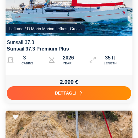
Lefkada / D-Marin Marina Lefkas, Grecia
Sunsail 37.3
Sunsail 37.3 Premium Plus
3
2026
35 ft
CABINS
YEAR
LENGTH
2.099 €
DETTAGLI