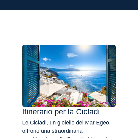
Flessibilità
Itin
Itinerario per la Cicladi
Le Iso
Mar Eg
Le Cicladi, un gioiello del Mar Egeo,
affasc
offrono una straordinaria
combi