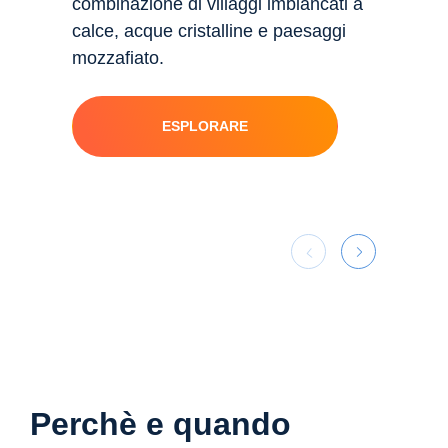
combinazione di villaggi imbiancati a
storia 
calce, acque cristalline e paesaggi
greche
mozzafiato.
ESPLORARE
Perchè e quando