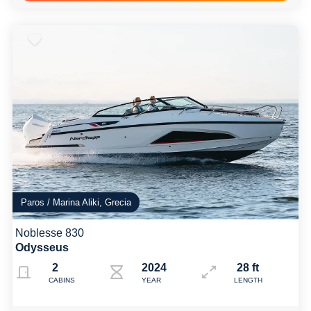
Paros / Marina Aliki, Grecia
Noblesse 830
Odysseus
2
2024
28 ft
CABINS
YEAR
LENGTH