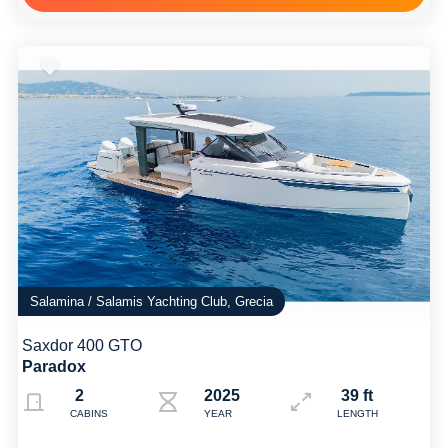
Salamina / Salamis Yachting Club, Grecia
Saxdor 400 GTO
Paradox
2
2025
39 ft
CABINS
YEAR
LENGTH