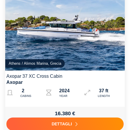
Athens / Alimos Marina, Grecia
Axopar 37 XC Cross Cabin
Axopar
2
2024
37 ft
CABINS
YEAR
LENGTH
16.380 €
DETTAGLI