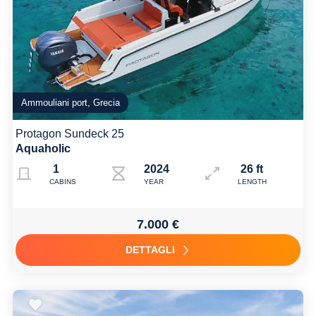
Ammouliani port, Grecia
Protagon Sundeck 25
Aquaholic
1
2024
26 ft
CABINS
YEAR
LENGTH
7.000 €
DETTAGLI