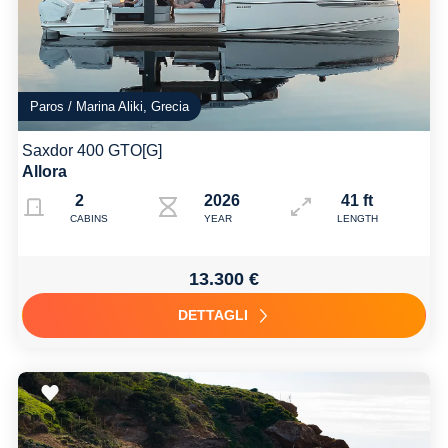
Paros / Marina Aliki, Grecia
Saxdor 400 GTO[G]
Allora
2
2026
41 ft
CABINS
YEAR
LENGTH
13.300 €
DETTAGLI