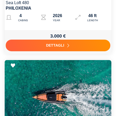
Sea Loft 480
PHILOXENIA
4
2026
46 ft
CABINS
YEAR
LENGTH
3.000 €
DETTAGLI