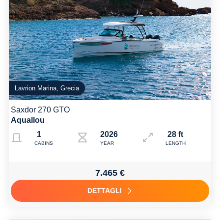
Lavrion Marina, Grecia
Saxdor 270 GTO
Aquallou
1
2026
28 ft
CABINS
YEAR
LENGTH
7.465 €
DETTAGLI