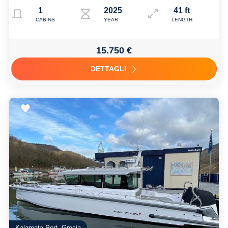
1
2025
41 ft
CABINS
YEAR
LENGTH
15.750 €
DETTAGLI
Kalamata Port, Grecia