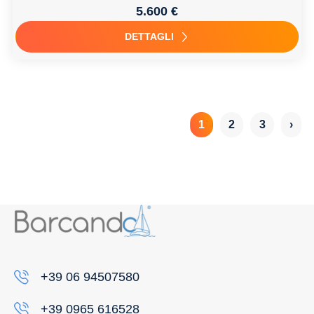
5.600 €
DETTAGLI
1
2
3
›
+39 06 94507580
+39 0965 616528