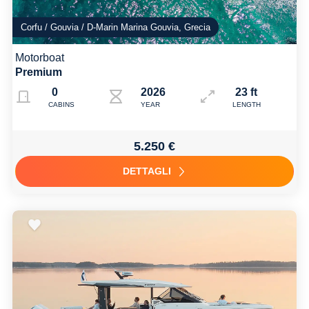
Corfu / Gouvia / D-Marin Marina Gouvia, Grecia
Motorboat
Premium
0
2026
23 ft
CABINS
YEAR
LENGTH
5.250 €
DETTAGLI