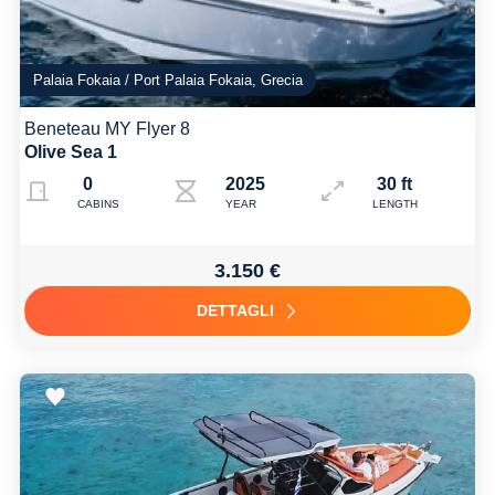
Palaia Fokaia / Port Palaia Fokaia, Grecia
Beneteau MY Flyer 8
Olive Sea 1
0
2025
30 ft
CABINS
YEAR
LENGTH
3.150 €
DETTAGLI