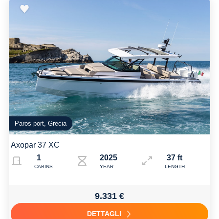
Paros port, Grecia
Axopar 37 XC
1
2025
37 ft
CABINS
YEAR
LENGTH
9.331 €
DETTAGLI