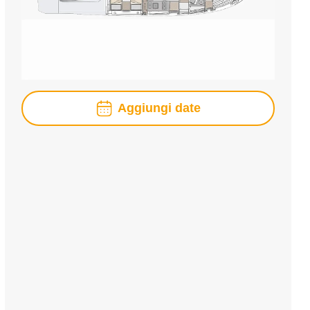
Aggiungi date
agosto
2026
lun
mar
mer
gio
ven
sab
dom
1
2
3
4
5
6
7
8
9
10
11
12
13
14
15
16
17
18
19
20
21
22
23