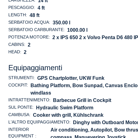
LARGHEZZA:
14 ft
PESCAGGIO:
4 ft
LENGTH:
48 ft
SERBATOIO ACQUA:
350.00 l
SERBATOIO CARBURANTE:
1000.00 l
POTENZA MOTORE:
2 x IPS 650 2 x Volvo Penta D6 480 I
CABINS:
2
HEAD:
2
Equipaggiamenti
STRUMENTI:
GPS Chartplotter, UKW Funk
COCKPIT:
Bathing Platform, Bow Sunpad, Canvas Enclosu
windlass
INTRATTENIMENTO:
Barbecue Grill in Cockpit
SUL PONTE:
Hydraulic Swim Platform
CAMBUSA:
Cooker with grill, Kühlschrank
L'ALTRO EQUIPAGGIAMENTO:
Dinghy with Outboard Moto
INTERIOR
Air conditioning, Autopilot, Bow thrus
EQUIPMENT :
compass, Manuevering Joystick