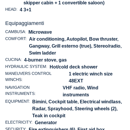
skipper cabin + 1 convertible saloon)
HEAD:
4 3+1
Equipaggiamenti
CAMBUSA:
Microwave
COMFORT:
Air conditioning, Autopilot, Bow thruster,
Gangway, Grill esterno (true), Stereo/radio,
Swim ladder
CUCINA:
4-burner stove, gas
HYDRAULIC SYSTEM:
Hot/cold deck shower
MANEUVERS CONTROL
1 electric winch size
WINCHS:
48EXT
NAVIGATION
VHF radio, Wind
INSTRUMENTS:
instruments
EQUIPMENT:
Bimini, Cockpit table, Electrical windlass,
Radar, Sprayhood, Steering wheels (2),
Teak in cockpit
ELECTRICITY:
Generator
SECURITY:
Fire extinguishers (6), First aid box,