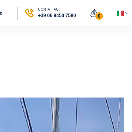
CONTATTACI
vo
+39 06 9450 7580
0