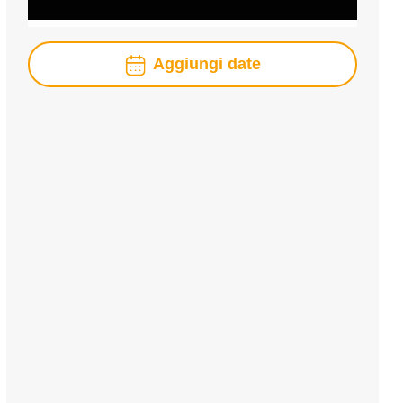
Aggiungi date
agosto
2026
lun
mar
mer
gio
ven
sab
dom
1
2
3
4
5
6
7
8
9
10
11
12
13
14
15
16
17
18
19
20
21
22
23
24
25
26
27
28
29
30
31