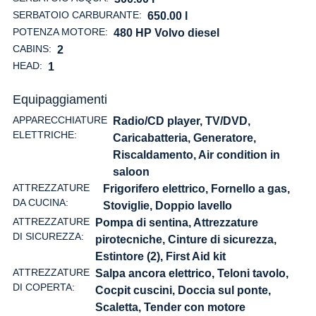
SERBATOIO CARBURANTE:
650.00 l
POTENZA MOTORE:
480 HP Volvo diesel
CABINS:
2
HEAD:
1
Equipaggiamenti
APPARECCHIATURE
Radio/CD player, TV/DVD,
ELETTRICHE:
Caricabatteria, Generatore,
Riscaldamento, Air condition in
saloon
ATTREZZATURE
Frigorifero elettrico, Fornello a gas,
DA CUCINA:
Stoviglie, Doppio lavello
ATTREZZATURE
Pompa di sentina, Attrezzature
DI SICUREZZA:
pirotecniche, Cinture di sicurezza,
Estintore (2), First Aid kit
ATTREZZATURE
Salpa ancora elettrico, Teloni tavolo,
DI COPERTA:
Cocpit cuscini, Doccia sul ponte,
Scaletta, Tender con motore