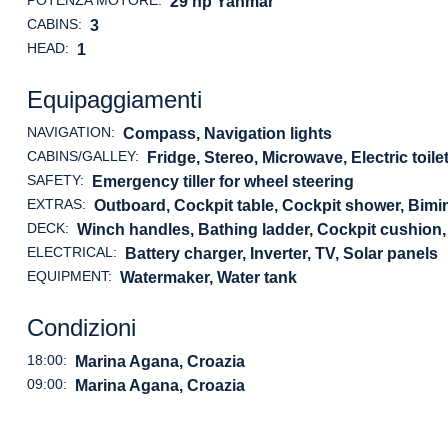
POTENZA MOTORE:
29 hp Yanmar
CABINS:
3
HEAD:
1
Equipaggiamenti
NAVIGATION:
Compass, Navigation lights
CABINS/GALLEY:
Fridge, Stereo, Microwave, Electric toile
SAFETY:
Emergency tiller for wheel steering
EXTRAS:
Outboard, Cockpit table, Cockpit shower, Bimi
DECK:
Winch handles, Bathing ladder, Cockpit cushion, E
ELECTRICAL:
Battery charger, Inverter, TV, Solar panels
EQUIPMENT:
Watermaker, Water tank
Condizioni
18:00:
Marina Agana, Croazia
09:00:
Marina Agana, Croazia